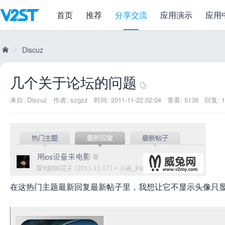
首页
推荐
分享交流
应用演示
应用
几个关于论坛的问题
Discuz
几个关于论坛的问题
威
»
来自:
Discuz
作者:
szgzz
时间: 2011-11-22 02:04
查看: 5138
回复: 1
在这热门主题最新回复最新帖子里，我想让它不显示头像只
兔