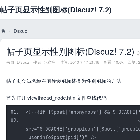
帖子页显示性别图标(Discuz! 7.2)
Discuz
帖子页显示性别图标(Discuz! 7.2)
威
»
来自:
Discuz
作者:
水煮鱼
时间: 2010-7-17 21:15
查看: 18.6k
回复: 2
帖子页会员名称左侧等级图标替换为性别图标的方法!
首先打开 viewthread_node.htm 文件查找代码
<!--{if !$post['anonymous'] && $_DCACHE[
兔
<img class="authicon"
src="$_DCACHE['groupicon'][$post['groupi
'userinfo$post[pid]')" />