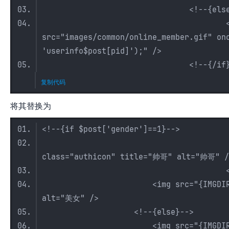
<!--{else}-
<img class="authicon"
src="images/common/online_member.gif" on
'userinfo$post[pid]');" />
<!--{/if}--
网
复制代码
将其替换为
<!--{if $post['gender']==1}-->
<img src="{IMG
class="authicon" title="帅哥" alt="帅哥" /
<!--{elseif $post[
<img src="{IMGDIR}/female.gi
alt="美女" />
<!--{else}-->
<img src="{IMGDIR}/secret.gi