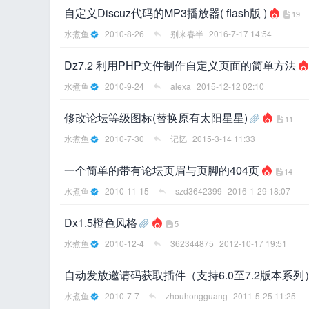
自定义Discuz代码的MP3播放器( flash版 )
19
水煮鱼
2010-8-26
别来春半
2016-7-17 14:54
Dz7.2 利用PHP文件制作自定义页面的简单方法
水煮鱼
2010-9-24
alexa
2015-12-12 02:10
网
修改论坛等级图标(替换原有太阳星星)
11
水煮鱼
2010-7-30
记忆
2015-3-14 11:33
一个简单的带有论坛页眉与页脚的404页
14
水煮鱼
2010-11-15
szd3642399
2016-1-29 18:07
Dx1.5橙色风格
5
水煮鱼
2010-12-4
362344875
2012-10-17 19:51
自动发放邀请码获取插件（支持6.0至7.2版本系列
水煮鱼
2010-7-7
zhouhongguang
2011-5-25 11:25