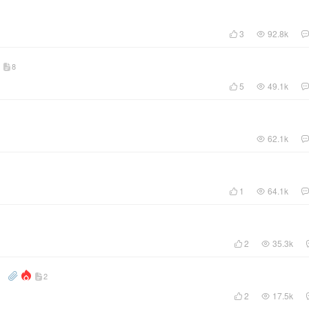
3
92.8k
8
5
49.1k
62.1k
1
64.1k
2
35.3k
）
2
2
17.5k