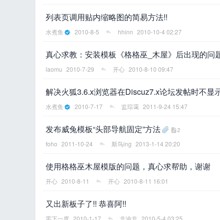
列表页调用贴内缩略图的简易方法!!
水煮鱼
2010-8-5
hhinn
2010-10-4 02:27
真心求教：安装模板《格格巫_木屋》后出现的问
laomu
2010-7-29
开心
2010-8-10 09:47
解决火狐3.6.x浏览器在Discuz7.x论坛发帖时
水煮鱼
2010-7-17
监琮霭
2011-9-24 15:47
发布威兔模板“头部导航固定”方法
2
foho
2011-10-24
斯鸟ing
2013-1-14 20:20
使用格格巫木屋模版的问题，真心求帮助，谢谢
开心
2010-8-11
开心
2010-8-11 16:01
又出新板子了!! 恭喜阿!!
零下一度
2010-1-17
非渝非
2010-5-4 03:25