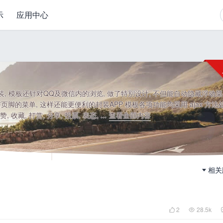
示
应用中心
, 模板还针对QQ及微信内的浏览, 做了特别设计, 不但能自动隐藏浮动菜单
的菜单, 这样还能更便利的封装APP 模板各项功能均采用 ajax 方法处
 收藏, 打赏, 分享, 投票, 表态, ...
查看全部内容
相关
2
28.5k