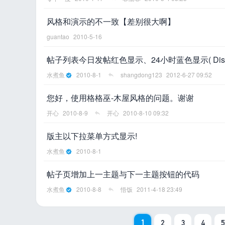
风格和演示的不一致【差别很大啊】
guantao
2010-5-16
帖子列表今日发帖红色显示、24小时蓝色显示( Discuz!
水煮鱼
2010-8-1
shangdong123
2012-6-27 09:52
您好，使用格格巫-木屋风格的问题。谢谢
开心
2010-8-9
开心
2010-8-10 09:32
版主以下拉菜单方式显示!
水煮鱼
2010-8-1
帖子页增加上一主题与下一主题按钮的代码
水煮鱼
2010-8-8
悟饭
2011-4-18 23:49
1
2
3
4
5