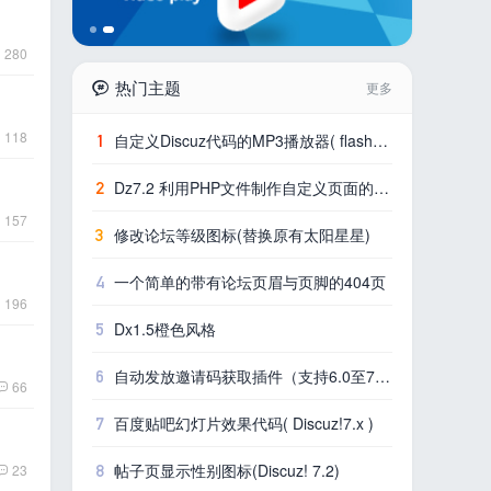
280
热门主题
更多
118
1
自定义Discuz代码的MP3播放器( flash版 )
2
Dz7.2 利用PHP文件制作自定义页面的简单方法
157
3
修改论坛等级图标(替换原有太阳星星)
4
一个简单的带有论坛页眉与页脚的404页
196
5
Dx1.5橙色风格
6
自动发放邀请码获取插件（支持6.0至7.2版本系列）
66
7
百度贴吧幻灯片效果代码( Discuz!7.x )
8
帖子页显示性别图标(Discuz! 7.2)
23