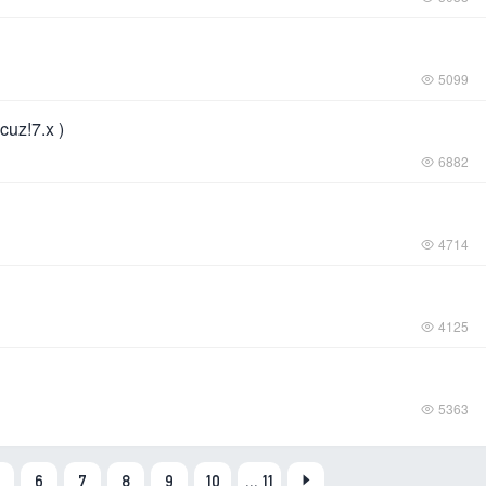
5099
7.x )
6882
4714
4125
5363
6
7
8
9
10
... 11