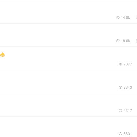
14.8k
18.6k
7877
8343
4317
6631