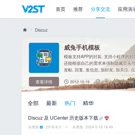
首页
推荐
分享交流
应用演
Discuz
威兔手机模板
威
»
屏、宽屏场
模板支持APP的封装, 支持小程序的封装
类与路径规
还能根据自己的需求来强制隐藏页头与页脚
容
发帖, 回复, 发信息, 加好友, 加关注, 点赞,
查看详情
2012-10-19
116
117105
全部
最新
热门
精华
兔
Discuz 及 UCenter 历史版本下载
水煮鱼
2018-8-3
水煮鱼
2024-5-16 18:49