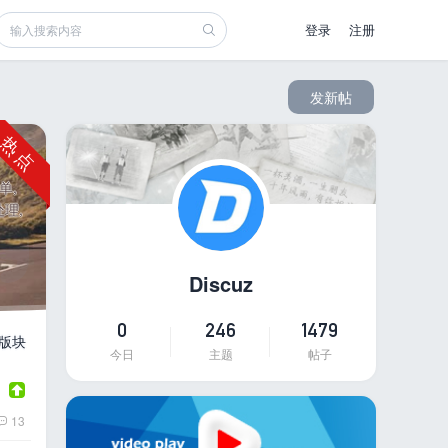
登录
注册
发新帖
威兔 SNS 简洁模板
,
[title=1]模版简介[/title] 模版概况：模版
理,
自动生成相结合的方式，模版管理全部在管理插
准度以 1px 为标准，布局采用 SNS 垂直社区模式
查看详情
2025-01-14
0
2339
Discuz
0
246
1479
版块
今日
主题
帖子
13