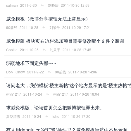
salman
2011-6-30
刘晓庆
2011-10-30 12:59
威兔模板（微博分享按钮无法正常显示）
90前线
2011-10-28
刘呆千
2011-10-29 17:21
网
威兔模版 板块页右边栏添加项目需要修改哪个文件？谢谢
Cookie
2011-10-25
刘呆千
2011-10-28 17:45
弱弱地求下固定头部~~~
DoN_Chow
2011-9-22
90前线
2011-10-28 14:06
请问老大，我的模板‘楼主新帖“这个地方显示的是”楼主热帖
wnh1217
2011-10-24
wnh1217
2011-10-26 18:04
求威兔模版，论坛首页怎么把微博按钮弄出来。
夏梨清雪
2011-10-24
foho
2011-10-26 17:20
有人用denglu.cc的“灯鹭”插件吗？威兔模板导航中不显示啊