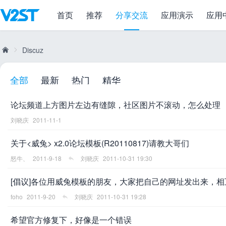
首页
推荐
分享交流
应用演示
应用
Discuz
全部
最新
热门
精华
威
»
论坛频道上方图片左边有缝隙，社区图片不滚动，怎么处理
刘晓庆
2011-11-1
关于<威兔> x2.0论坛模板(R20110817)请教大哥们
怒牛、
2011-9-18
刘晓庆
2011-10-31 19:30
[倡议]各位用威兔模板的朋友，大家把自己的网址发出来，
兔
foho
2011-9-20
刘晓庆
2011-10-31 19:28
希望官方修复下，好像是一个错误