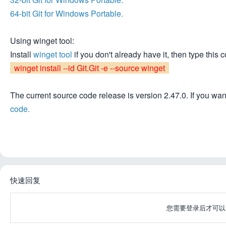
64-bit Git for Windows Portable.
Using winget tool:
Install
winget tool
if you don't already have it, then type th
winget install --id Git.Git -e --source winget
网
The current source code release is version 2.47.0. If you wan
code.
快速回复
您需要登录后才可