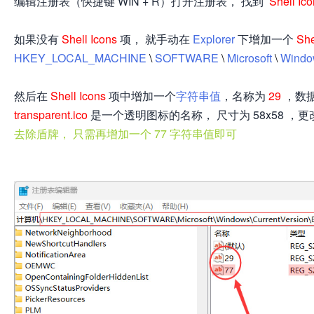
编辑注册表（快捷键 WIN + R）打开注册表， 找到
Shell Ic
如果没有
Shell Icons
项， 就手动在
Explorer
下增加一个
She
HKEY_LOCAL_MACHINE
\
SOFTWARE
\
Microsoft
\
Wind
然后在
Shell Icons
项中增加一个
字符串值
，名称为
29
，数
网
transparent.ico
是一个透明图标的名称， 尺寸为 58x58 ，
去除盾牌， 只需再增加一个 77 字符串值即可