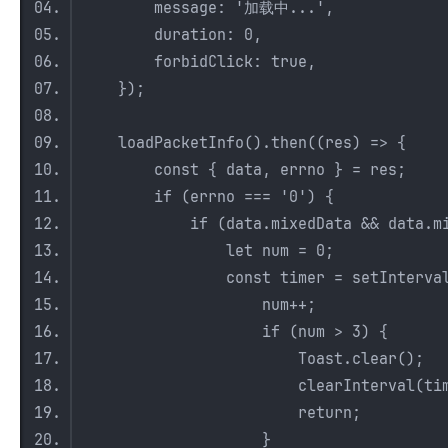
message: '加载中...',
duration: 0,
forbidClick: true,
});
loadPacketInfo().then((res) => {
const { data, errno } = res;
if (errno === '0') {
if (data.mixedData && data.mixedD
let num = 0;
const timer = setInterval((
num++;
if (num > 3) {
Toast.clear();
clearInterval(time
return;
}