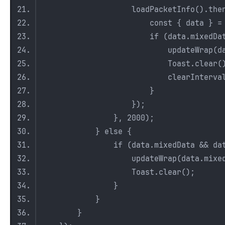
loadPacketInfo().then((re
const { data } = res
if (data.mixedData && data.
updateWrap(data.mix
Toast.clear()
clearInterval(tim
}
});
}, 2000);
} else {
if (data.mixedData && data.mix
updateWrap(data.mixedDa
Toast.clear();
}
}
}