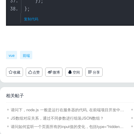
});
};
复制代码
vue
前端
收藏
点赞
微博
空间
分享
相关帖子
请问下，node.js 一般是运行在服务器的代码, 在前端项目开发中是扮演什么角色呢？
JS数组对应关系，通过不同参数进行组装JSON数组？
请问如何监听一个页面所有的input值的变化，包括type="hidden" 隐藏的input？