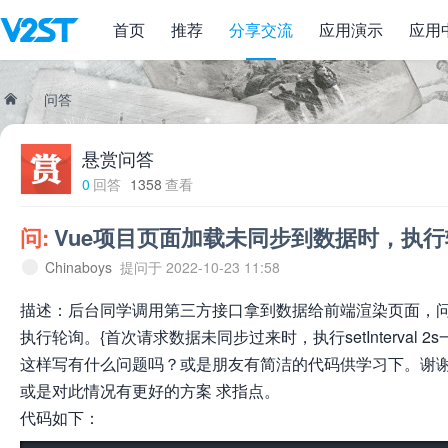
首页
推荐
分享交流
应用演示
应用
Vue项目页面加载未同步到数据时，执行
问答
悬赏问答
威
»
0
回答
1358
查看
问:
Vue项目页面加载未同步到数据时，执行
Chinaboys
提问于 2022-10-23 11:58
描述：后台同学调用第三方接口拿到数据给前端渲染页面，
执行轮询。{首次请求数据未同步过来时，执行setInterval 2s
这样写有什么问题吗？或是朋友有简洁的代码供学习下。谢
兔
或是对此情况有更好的方案 求指点。
代码如下：