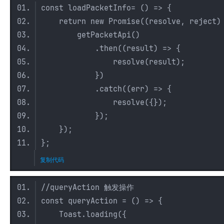
const loadPacketInfo= () => {
return new Promise((resolve, reject) 
getPacketApi()
.then((result) => {
resolve(result);
网
})
.catch((err) => {
resolve({});
});
});
};
复制代码
//queryAction 触发操作
const queryAction = () => {
Toast.loading({