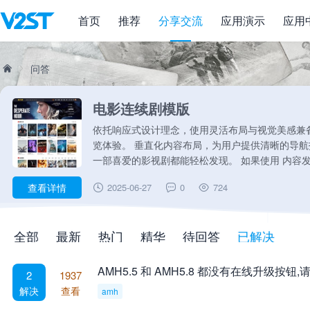
首页
推荐
分享交流
应用演示
应用
问答
威兔手机模板
威
»
户带来沉浸式浏
模板支持APP的封装, 支持小程序的
户查找成本，每
还能根据自己的需求来强制隐藏页头与页
部内容
发帖, 回复, 发信息, 加好友, 加关注, 点
查看详情
2012-10-19
116
11899
全部
最新
热门
精华
待回答
已解决
兔
AMH5.5 和 AMH5.8 都没有在线升级按钮
2
1937
解决
查看
amh